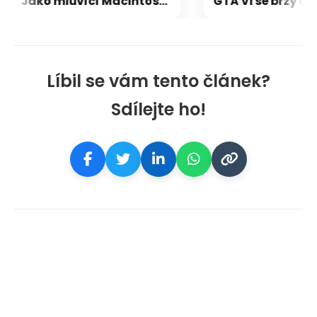
Jako mluvící Macintosh: OpenAI a Jony Ive chystají přelomový repráček, který bude reagovat i pohybem
Líbil se vám tento článek?
Sdílejte ho!