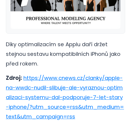
Díky optimalizacím se Applu daří držet
stejnou sestavu kompatibilních iPhonů jako
před rokem.
Zdroj:
https://www.cnews.cz/clanky/apple-
na-wwdc-nudil-slibuje-ale-vyraznou-optim
alizaci-systemu-dal-podporuje-7-let-stary
-iphone/?utm_source=rss&utm_medium=
text&utm_campaign=rss