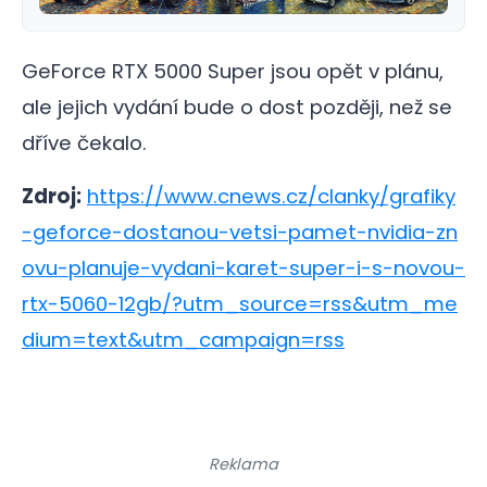
GeForce RTX 5000 Super jsou opět v plánu,
ale jejich vydání bude o dost později, než se
dříve čekalo.
Zdroj:
https://www.cnews.cz/clanky/grafiky
-geforce-dostanou-vetsi-pamet-nvidia-zn
ovu-planuje-vydani-karet-super-i-s-novou-
rtx-5060-12gb/?utm_source=rss&utm_me
dium=text&utm_campaign=rss
Reklama