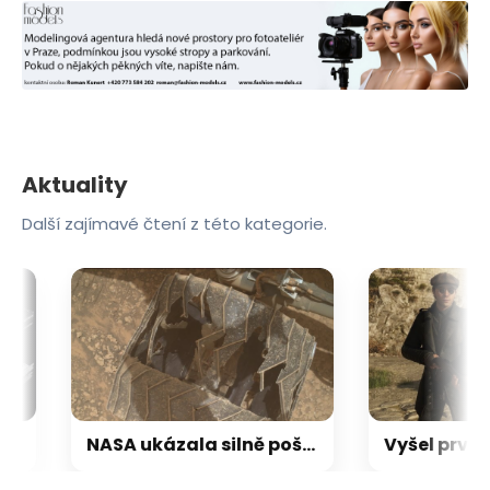
Aktuality
Další zajímavé čtení z této kategorie.
o hráče: Ceny stoupají až o 30–40 %
NASA ukázala silně poškozená kola roveru Curiosity. Přesto po 13 letech dál neúnavně zkoumá Mars