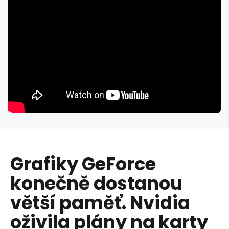
Grafiky GeForce
konečně dostanou
větší paměť. Nvidia
oživila plány na karty