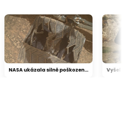
galerie: cviky
NASA ukázala silně poškozená kola roveru Curiosity. Přesto po 13 letech dál neúnavně zkoumá Mars