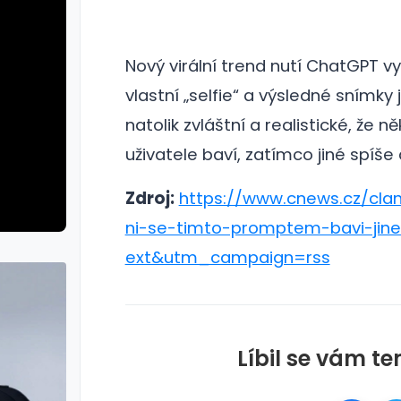
Nový virální trend nutí ChatGPT v
vlastní „selfie“ a výsledné snímky 
natolik zvláštní a realistické, že n
uživatele baví, zatímco jiné spíše 
Zdroj:
https://www.cnews.cz/cla
ni-se-timto-promptem-bavi-ji
ext&utm_campaign=rss
Líbil se vám te