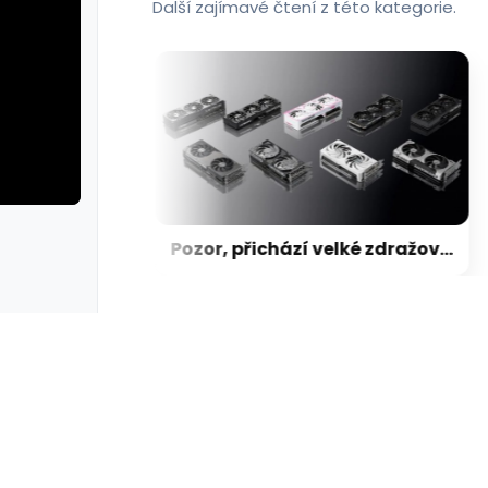
Další zajímavé čtení z této kategorie.
rie: cviky
galerie: cviky
Nikdy nebylo tak zle, aby nemohlo být hůř: Po RAM, SSD a GPU teď přichází zdražování základních desek
Pozor, přichází velké zdražování grafických karet pro hráče: Ceny stoupají až o 30–40 %