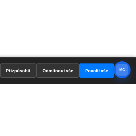
MC
Přizpůsobit
Odmítnout vše
Povolit vše
E
ZAJÍMAVOSTI
PRÁVNÍ UJEDNÁNÍ
ka !
Redaktoři
Ochrana osobních údajů