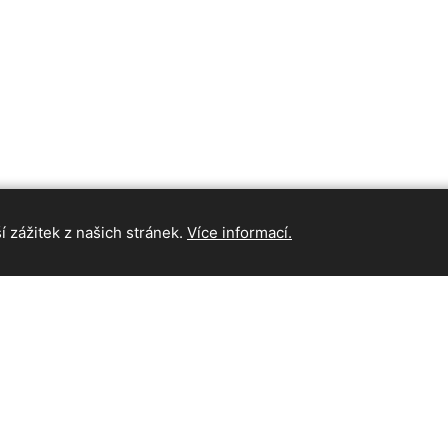
 zážitek z našich stránek.
Více informací.
INFORMAC
Hlavní strán