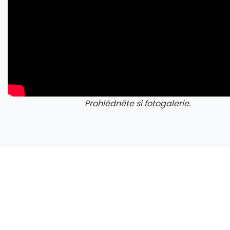
Prohlédněte si fotogalerie.
galerie: cviky
gale
Nový web Smrdíme odhaluje ostudu pražské MHD. V reálném čase počítá tramvaje bez klimatizace