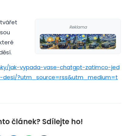
ytvářet
Reklama
jsou
ěkteré
děsí.
nky/jak-vypada-vase-chatgpt-zatimco-jed
ne-desi/?utm_source=rss&utm_medium=t
nto článek? Sdílejte ho!