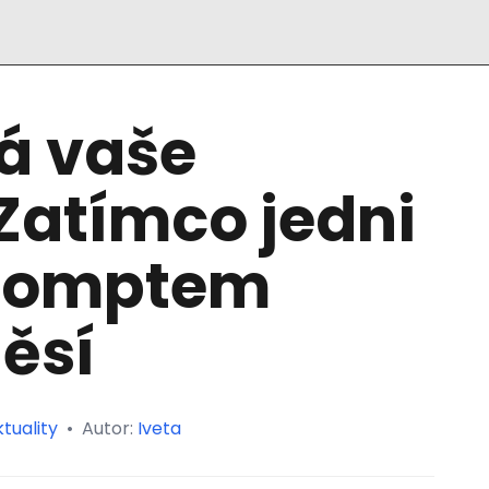
á vaše
Zatímco jedni
promptem
děsí
tuality
•
Autor:
Iveta