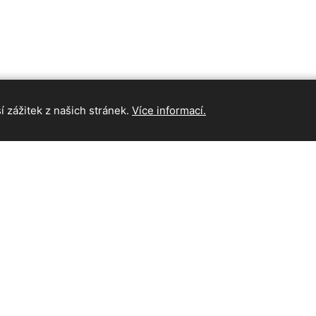
 zážitek z našich stránek.
Více informací.
INFORMAC
Hlavní strán
Kontakt