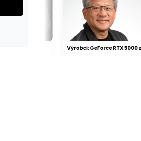
rie: cviky
galerie: cviky
Nvidia zrušila objednávku GeForce RTX 5090 za $4600, Asus ji prý dodá za $5200
Výrobci: GeForce RTX 5000 zdraží o 20-30 %, zastavili jsme dodávky levných karet