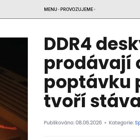
MENU
PROVOZUJEME
DDR4 desk
prodávají 
poptávku 
tvoří stáva
Publikováno:
08.06.2026
•
Kategorie:
Sp