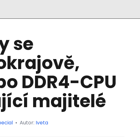
y se
okrajově,
po DDR4-CPU
jící majitelé
ecial
•
Autor:
Iveta