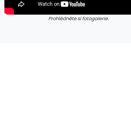
Prohlédněte si fotogalerie.
galerie: cviky
gale
Zen 6 přinese 5 nových funkcí pro vyšší stabilitu výkonu, nejen herního