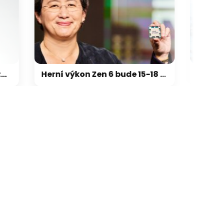
galerie: cviky
Herní výkon Zen 6 bude 15-18 % nad Zen 5, na úrovni Zen 5 X3D