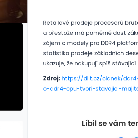
Retailové prodeje procesorů brutá
a přestože má poměrně dost zák
zájem o modely pro DDR4 platfor
statistika prodeje základních des
ukazuje, že nakupují spíš stávající
Zdroj:
https://diit.cz/clanek/dd
o-ddr4-cpu-tvori-stavajici-majit
Líbil se vám te