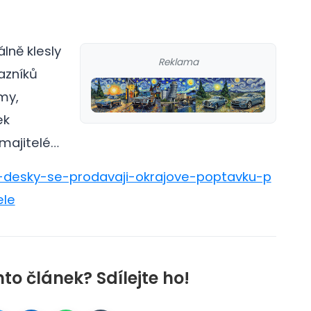
lně klesly
Reklama
azníků
my,
ek
 majitelé…
r4-desky-se-prodavaji-okrajove-poptavku-p
ele
nto článek? Sdílejte ho!