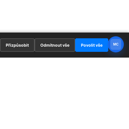
MC
Přizpůsobit
Odmítnout vše
Povolit vše
E
ZAJÍMAVOSTI
PRÁVNÍ UJEDNÁNÍ
ka !
Redaktoři
Ochrana osobních údajů
Cookies